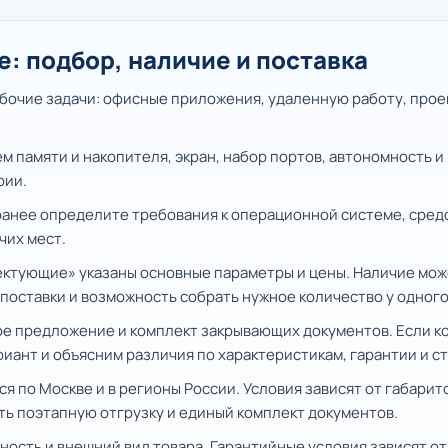
 подбор, наличие и поставка
бочие задачи: офисные приложения, удаленную работу, прое
 памяти и накопителя, экран, набор портов, автономность и
рии.
ранее определите требования к операционной системе, средс
чих мест.
ектующие» указаны основные параметры и цены. Наличие мож
поставки и возможность собрать нужное количество у одного
е предложение и комплект закрывающих документов. Если ко
ант и объясним различия по характеристикам, гарантии и с
по Москве и в регионы России. Условия зависят от габарито
ть поэтапную отгрузку и единый комплект документов.
тность и внешний вид товара. Гарантийные условия зависят о