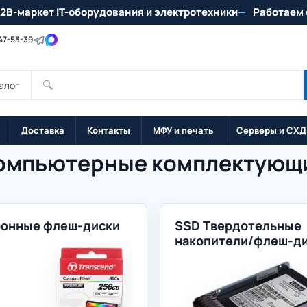
2B-маркет IT-оборудования и электротехники
Работаем 
147-53-39
🔍
алог
Доставка
Контакты
МФУ и печать
Серверы и СХД
омпьютерные комплектующ
онные флеш-диски
SSD Твердотельные
накопители/флеш-д