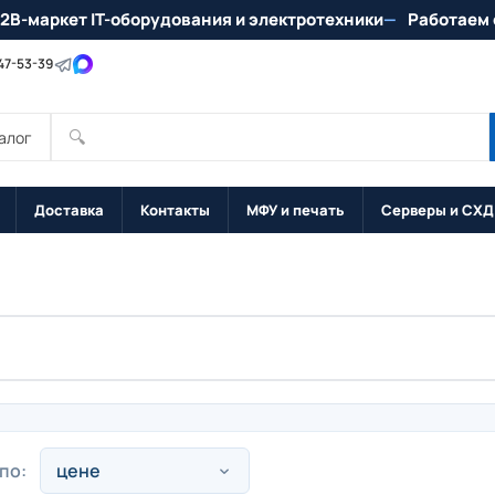
2B-маркет IT-оборудования и электротехники
Работаем 
147-53-39
🔍
алог
Доставка
Контакты
МФУ и печать
Серверы и СХД
по: