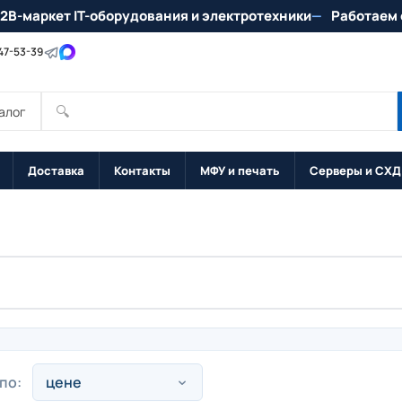
2B-маркет IT-оборудования и электротехники
Работаем 
147-53-39
🔍
алог
Доставка
Контакты
МФУ и печать
Серверы и СХД
по: