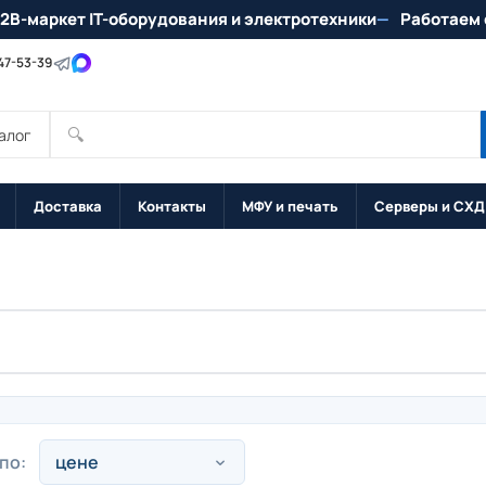
2B-маркет IT-оборудования и электротехники
Работаем 
147-53-39
🔍
алог
Доставка
Контакты
МФУ и печать
Серверы и СХД
по: