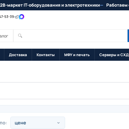
2B-маркет IT-оборудования и электротехники
Работаем 
147-53-39
🔍
алог
Доставка
Контакты
МФУ и печать
Серверы и СХД
по: