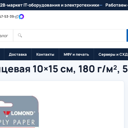
2B-маркет IT-оборудования и электротехники
Работаем 
147-53-39
🔍
алог
Доставка
Контакты
МФУ и печать
Серверы и СХД
евая 10×15 см, 180 г/м², 