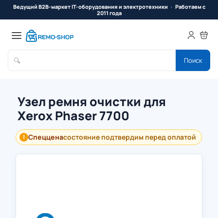
Ведущий B2B-маркет IT-оборудования и электротехники
Работаем с
2011 года
🔍
Поиск
Узел ремня очистки для
Xerox Phaser 7700
Спеццена
состояние подтвердим перед оплатой
!