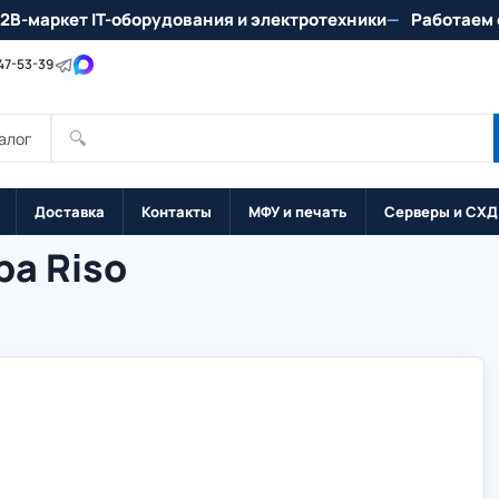
2B-маркет IT-оборудования и электротехники
Работаем 
147-53-39
🔍
алог
Доставка
Контакты
МФУ и печать
Серверы и СХД
ра Riso