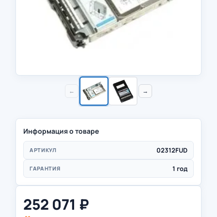
←
→
Информация о товаре
02312FUD
АРТИКУЛ
1 год
ГАРАНТИЯ
252 071
₽