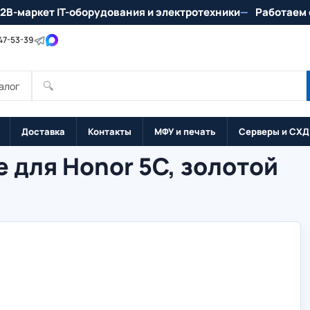
2B-маркет IT-оборудования и электротехники
Работаем 
147-53-39
🔍
алог
Доставка
Контакты
МФУ и печать
Серверы и СХД
 для Honor 5C, золотой