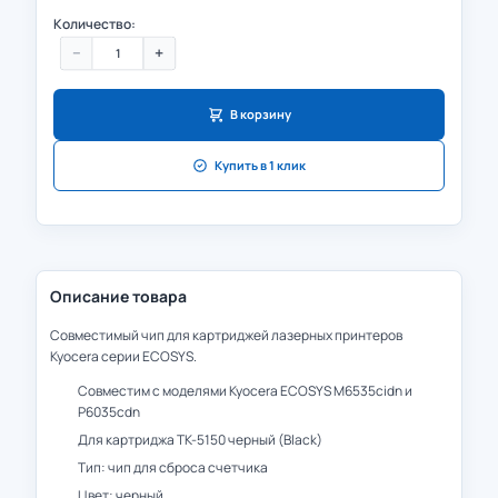
Количество:
−
+
В корзину
Купить в 1 клик
Описание товара
Совместимый чип для картриджей лазерных принтеров
Kyocera серии ECOSYS.
Совместим с моделями Kyocera ECOSYS M6535cidn и
P6035cdn
Для картриджа TK-5150 черный (Black)
Тип: чип для сброса счетчика
Цвет: черный