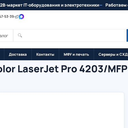
2B-маркет IT-оборудования и электротехники
Работаем 
147-53-39
🔍
алог
Доставка
Контакты
МФУ и печать
Серверы и СХД
lor LaserJet Pro 4203/MFP