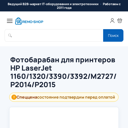
Ведущий B2B-маркет IT-оборудования и электротехники
Работаем с
2011 года
🔍
Поиск
Фотобарабан для принтеров
HP LaserJet
1160/1320/3390/3392/M2727/
P2014/P2015
Спеццена
состояние подтвердим перед оплатой
!