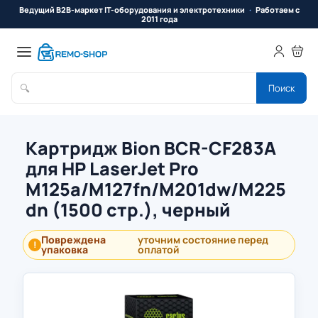
Ведущий B2B-маркет IT-оборудования и электротехники
Работаем с
2011 года
🔍
Поиск
Картридж Bion BCR-CF283A
для HP LaserJet Pro
M125a/M127fn/M201dw/M225
dn (1500 стр.), черный
Повреждена
уточним состояние перед
!
упаковка
оплатой