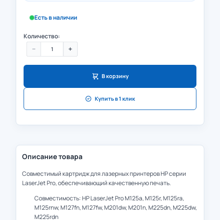
Есть в наличии
Количество:
−
+
В корзину
Купить в 1 клик
Описание товара
Совместимый картридж для лазерных принтеров HP серии
LaserJet Pro, обеспечивающий качественную печать.
Совместимость: HP LaserJet Pro M125a, M125r, M125ra,
M125rnw, M127fn, M127fw, M201dw, M201n, M225dn, M225dw,
M225rdn