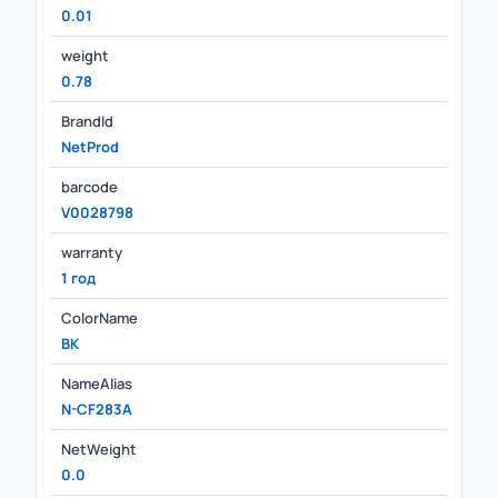
0.01
weight
0.78
BrandId
NetProd
barcode
V0028798
warranty
1 год
ColorName
BK
NameAlias
N-CF283A
NetWeight
0.0