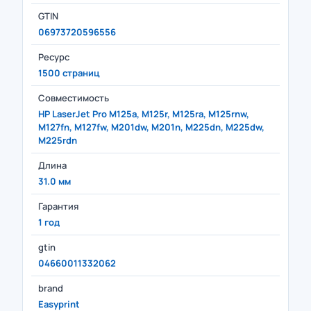
GTIN
06973720596556
Ресурс
1500 страниц
Совместимость
HP LaserJet Pro M125a, M125r, M125ra, M125rnw,
M127fn, M127fw, M201dw, M201n, M225dn, M225dw,
M225rdn
Длина
31.0 мм
Гарантия
1 год
gtin
04660011332062
brand
Easyprint