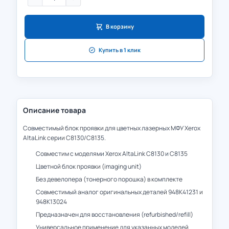
В корзину
Купить в 1 клик
Описание товара
Совместимый блок проявки для цветных лазерных МФУ Xerox
AltaLink серии C8130/C8135.
Совместим с моделями Xerox AltaLink C8130 и C8135
Цветной блок проявки (imaging unit)
Без девелопера (тонерного порошка) в комплекте
Совместимый аналог оригинальных деталей 948K41231 и
948K13024
Предназначен для восстановления (refurbished/refill)
Универсальное применение для указанных моделей