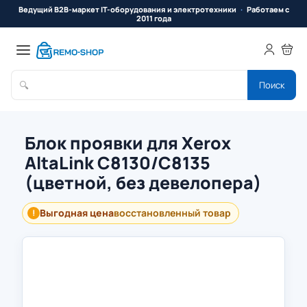
Ведущий B2B-маркет IT-оборудования и электротехники
Работаем с
2011 года
🔍
Поиск
Блок проявки для Xerox
AltaLink C8130/C8135
(цветной, без девелопера)
Выгодная цена
восстановленный товар
!