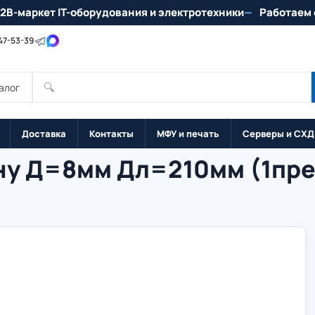
2B-маркет IT-оборудования и электротехники
Работаем 
147-53-39
🔍
алог
Доставка
Контакты
МФУ и печать
Серверы и СХД
ону Д=8мм Дл=210мм (1пре