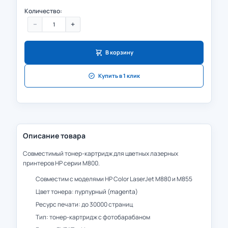
Количество:
−
+
В корзину
Купить в 1 клик
Описание товара
Совместимый тонер-картридж для цветных лазерных
принтеров HP серии M800.
Совместим с моделями HP Color LaserJet M880 и M855
Цвет тонера: пурпурный (magenta)
Ресурс печати: до 30000 страниц
Тип: тонер-картридж с фотобарабаном