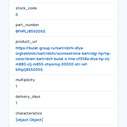
stock_code
0
part_number
BFHPLJ8550050
product_url
https://bulat-group.ru/kartridzhi-dlya-
orgtekhniki/kartridzhi/sovmestimie-kartridgi-hp/hp-
color/dram-kartridzh-bulat-s-line-cf358a-dlya-hp-clj-
m880-clj-m855-chyornyj-30000-str-ref-
bfhplj8550050
multiplicity
1
delivery_days
1
characteristics
[object Object]