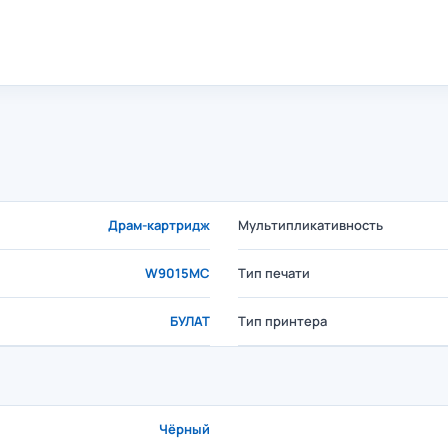
Драм-картридж
Мультипликативность
W9015MC
Тип печати
БУЛАТ
Тип принтера
Чёрный