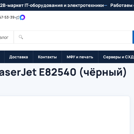
2B-маркет IT-оборудования и электротехники
Работаем 
147-53-39
🔍
алог
Доставка
Контакты
МФУ и печать
Серверы и СХД
aserJet E82540 (чёрный)