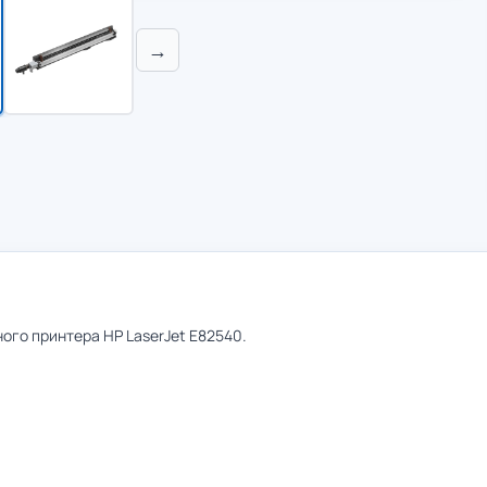
→
го принтера HP LaserJet E82540.