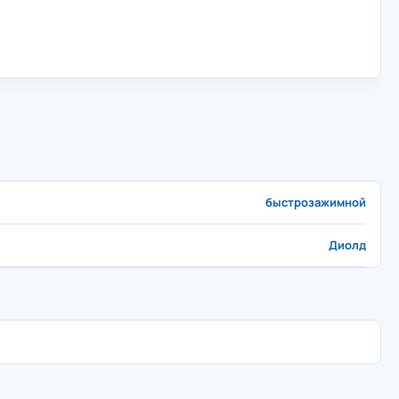
быстрозажимной
Диолд