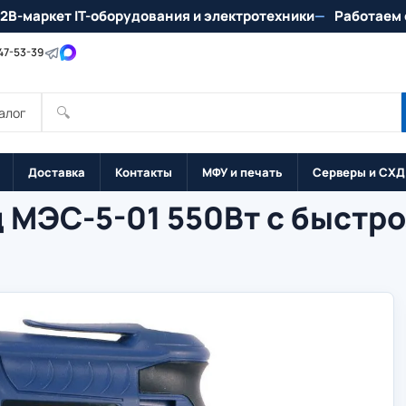
2B-маркет IT-оборудования и электротехники
Работаем 
147-53-39
🔍
алог
Доставка
Контакты
МФУ и печать
Серверы и СХД
д МЭС-5-01 550Вт с быст