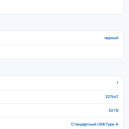
черный
1
227447
32 ГБ
Стандартный USB Type-A