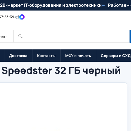
2B-маркет IT-оборудования и электротехники
Работаем 
147-53-39
🔍
алог
Доставка
Контакты
МФУ и печать
Серверы и СХД
Speedster 32 ГБ черный