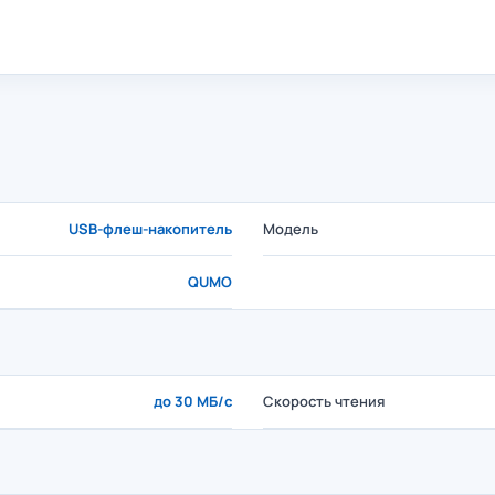
USB-флеш-накопитель
Модель
QUMO
до 30 МБ/с
Скорость чтения