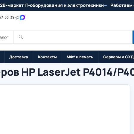
2B-маркет IT-оборудования и электротехники
Работаем 
147-53-39
🔍
алог
Доставка
Контакты
МФУ и печать
Серверы и СХД
ров HP LaserJet P4014/P4