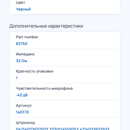
Цвет
Черный
Дополнительные характеристики
Part number
63750
Импеданс
32 Ом
Кратность упаковки
1
Чувствительность микрофона
-42 дБ
Артикул
140170
Штрихкод
04714033637503,3330114559253,4714033637503