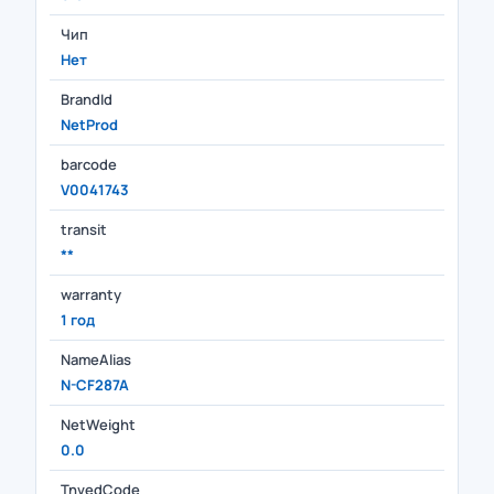
Чип
Нет
BrandId
NetProd
barcode
V0041743
transit
**
warranty
1 год
NameAlias
N-CF287A
NetWeight
0.0
TnvedCode