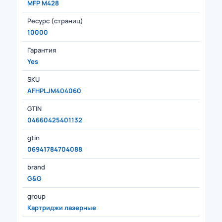
MFP M428
Ресурс (страниц)
10000
Гарантия
Yes
SKU
AFHPLJM404060
GTIN
04660425401132
gtin
06941784704088
brand
G&G
group
Картриджи лазерные