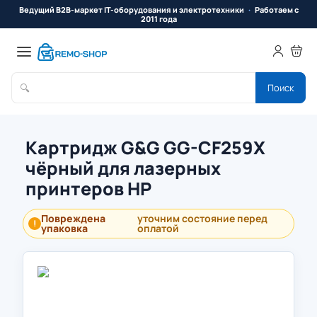
Ведущий B2B-маркет IT-оборудования и электротехники
Работаем с
2011 года
🔍
Поиск
Картридж G&G GG-CF259X
чёрный для лазерных
принтеров HP
Повреждена
уточним состояние перед
!
упаковка
оплатой