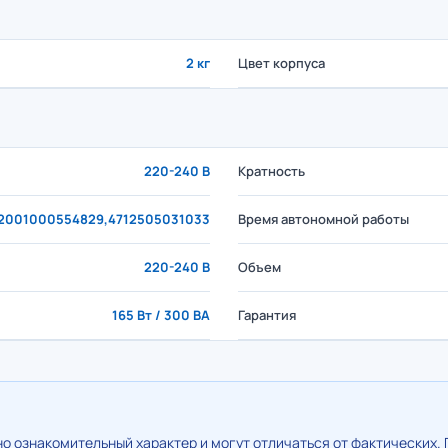
2 кг
Цвет корпуса
220-240 В
Кратность
2001000554829,4712505031033
Время автономной работы
220-240 В
Объем
165 Вт / 300 ВА
Гарантия
о ознакомительный характер и могут отличаться от фактических. 