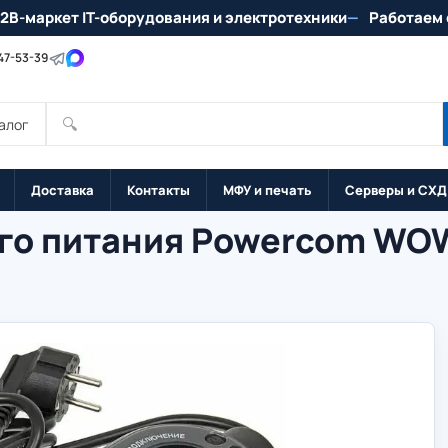
2B-маркет IT-оборудования и электротехники
Работаем 
147-53-39
🔍
алог
Доставка
Контакты
МФУ и печать
Серверы и СХД
го питания Powercom WOW