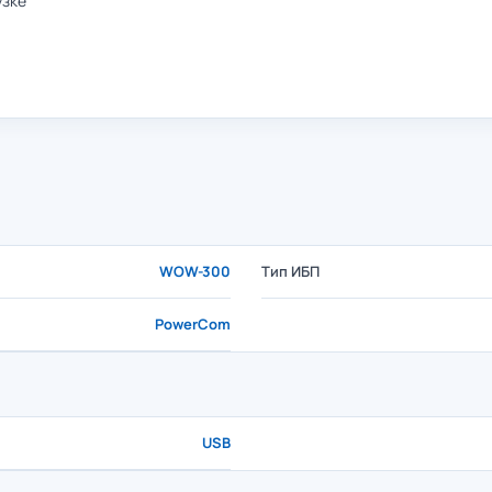
узке
WOW-300
Тип ИБП
PowerCom
USB