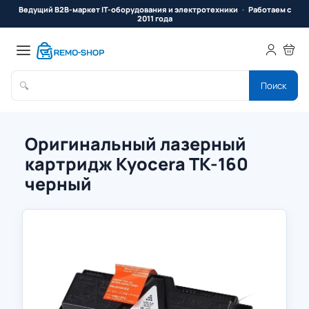
Ведущий B2B-маркет IT-оборудования и электротехники
Работаем с
2011 года
🔍
Поиск
Оригинальный лазерный
картридж Kyocera TK-160
черный