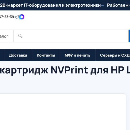
2B-маркет IT-оборудования и электротехники
Работаем 
147-53-39
🔍
алог
Доставка
Контакты
МФУ и печать
Серверы и СХД
артридж NVPrint для HP L