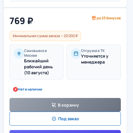
769
₽
до
23
бонусов
Минимальная сумма заказа — 20 000 ₽
Самовывоз в
Отгрузка в ТК
Москве
Уточняется у
Ближайший
менеджера
рабочий день
(10 августа)
Нет в наличии
✗
В корзину
Под заказ