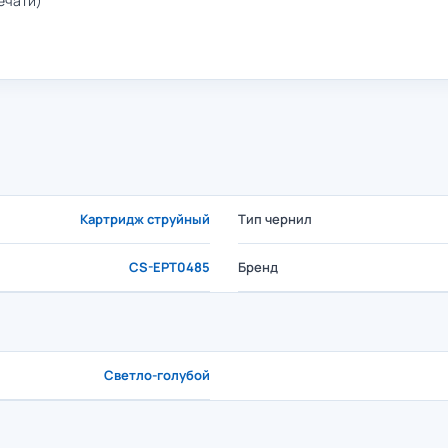
ечати)
Картридж струйный
Тип чернил
CS-EPT0485
Бренд
Светло-голубой