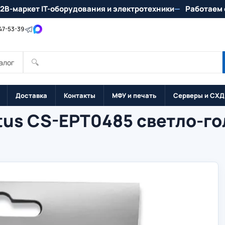
2B-маркет IT-оборудования и электротехники
Работаем 
147-53-39
🔍
алог
Доставка
Контакты
МФУ и печать
Серверы и СХД
us CS-EPT0485 светло-го