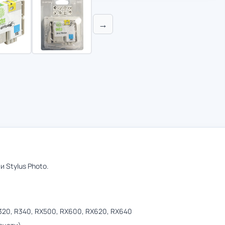
→
 Stylus Photo.
320, R340, RX500, RX600, RX620, RX640