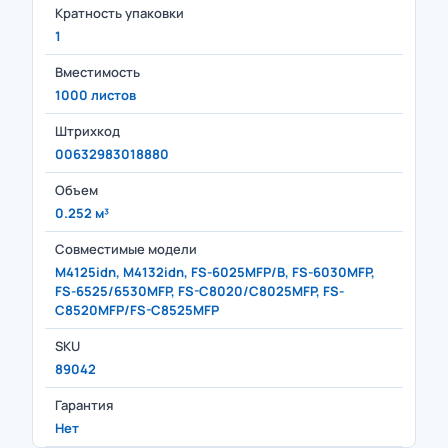
Кратность упаковки
1
Вместимость
1000 листов
Штрихкод
00632983018880
Объем
0.252 м³
Совместимые модели
M4125idn, M4132idn, FS-6025MFP/B, FS-6030MFP,
FS-6525/6530MFP, FS-C8020/C8025MFP, FS-
C8520MFP/FS-C8525MFP
SKU
89042
Гарантия
Нет