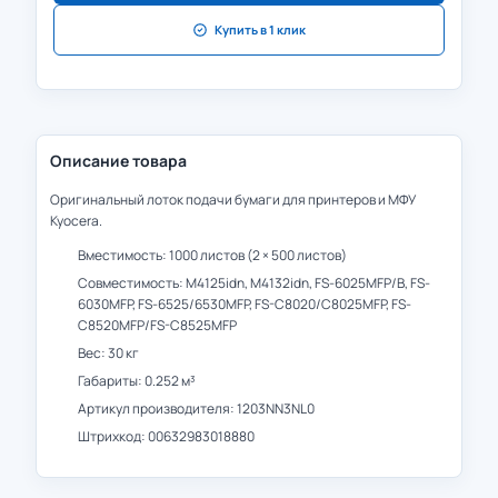
Купить в 1 клик
Описание товара
Оригинальный лоток подачи бумаги для принтеров и МФУ
Kyocera.
Вместимость: 1000 листов (2 × 500 листов)
Совместимость: M4125idn, M4132idn, FS-6025MFP/B, FS-
6030MFP, FS-6525/6530MFP, FS-C8020/C8025MFP, FS-
C8520MFP/FS-C8525MFP
Вес: 30 кг
Габариты: 0.252 м³
Артикул производителя: 1203NN3NL0
Штрихкод: 00632983018880