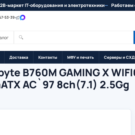
2B-маркет IT-оборудования и электротехники
Работаем 
147-53-39
🔍
алог
Доставка
Контакты
МФУ и печать
Серверы и СХД
byte B760M GAMING X WIFI
mATX AC`97 8ch(7.1) 2.5Gg