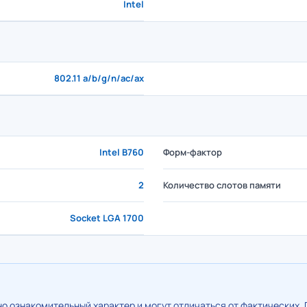
Intel
802.11 a/b/g/n/ac/ax
Intel B760
Форм-фактор
2
Количество слотов памяти
Socket LGA 1700
о ознакомительный характер и могут отличаться от фактических. 