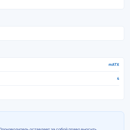
mATX
4
Производитель оставляет за собой право вносить