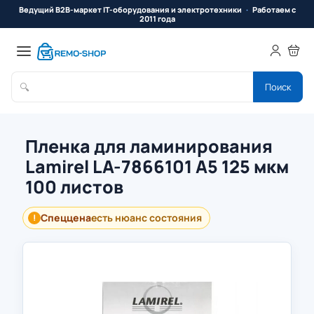
Ведущий B2B-маркет IT-оборудования и электротехники
Работаем с
2011 года
🔍
Поиск
Пленка для ламинирования
Lamirel LA-7866101 А5 125 мкм
100 листов
Спеццена
есть нюанс состояния
!