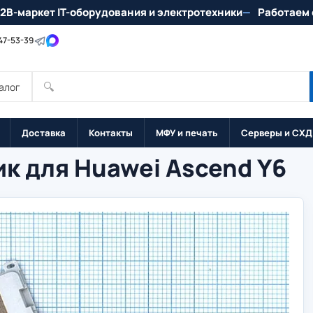
2B-маркет IT-оборудования и электротехники
Работаем 
147-53-39
🔍
алог
Доставка
Контакты
МФУ и печать
Серверы и СХД
к для Huawei Ascend Y6