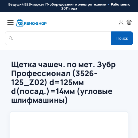
Ведущий B2B-маркет IT-оборудования и электротехники
Работаем с
2011 года
🔍
Поиск
Щетка чашеч. по мет. Зубр
Профессионал (3526-
125_Z02) d=125мм
d(посад.)=14мм (угловые
шлифмашины)