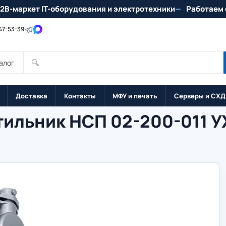
2B-маркет IT-оборудования и электротехники
Работаем 
147-53-39
🔍
алог
Доставка
Контакты
МФУ и печать
Серверы и СХД
ильник НСП 02-200-011 У