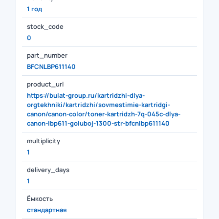
1 год
stock_code
0
part_number
BFCNLBP611140
product_url
https://bulat-group.ru/kartridzhi-dlya-
orgtekhniki/kartridzhi/sovmestimie-kartridgi-
canon/canon-color/toner-kartridzh-7q-045c-dlya-
canon-lbp611-goluboj-1300-str-bfcnlbp611140
multiplicity
1
delivery_days
1
Ёмкость
стандартная