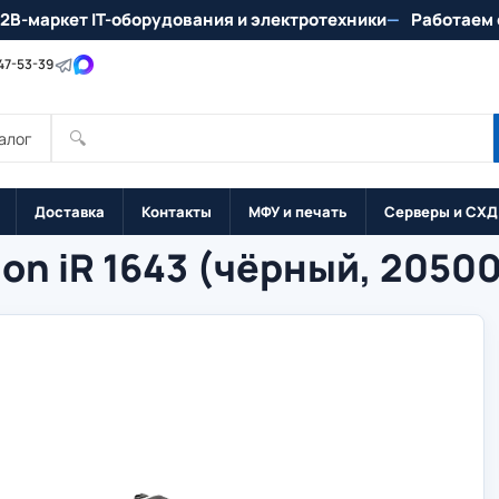
2B-маркет IT-оборудования и электротехники
Работаем 
147-53-39
🔍
алог
Доставка
Контакты
МФУ и печать
Серверы и СХД
on iR 1643 (чёрный, 2050