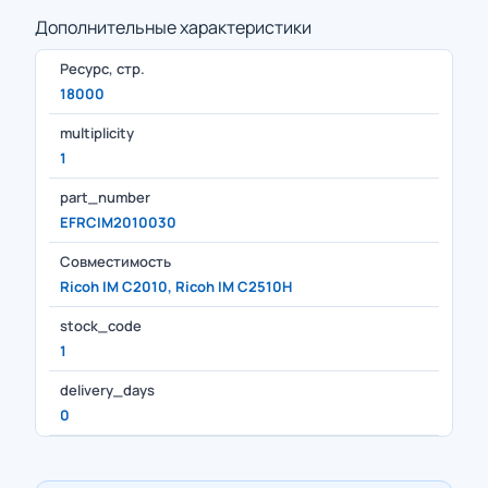
Дополнительные характеристики
Ресурс, стр.
18000
multiplicity
1
part_number
EFRCIM2010030
Совместимость
Ricoh IM C2010, Ricoh IM C2510H
stock_code
1
delivery_days
0