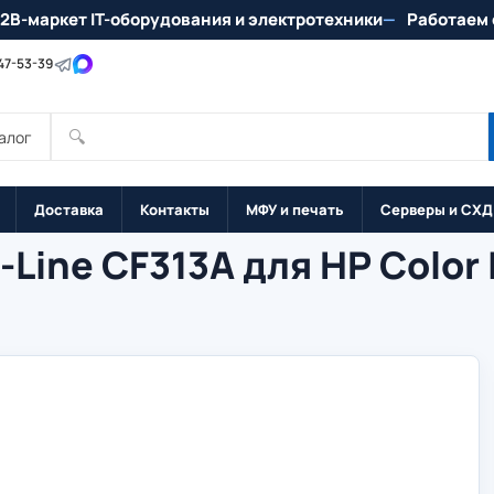
2B-маркет IT-оборудования и электротехники
Работаем 
147-53-39
🔍
алог
Доставка
Контакты
МФУ и печать
Серверы и СХД
Line CF313A для HP Color 