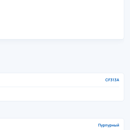
CF313A
Пурпурный