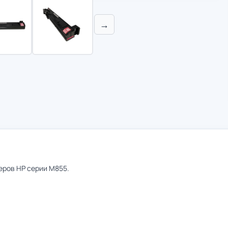
→
еров HP серии M855.