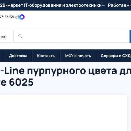
2B-маркет IT-оборудования и электротехники
Работаем 
147-53-39
🔍
алог
Доставка
Контакты
МФУ и печать
Серверы и СХД
Line пурпурного цвета дл
re 6025