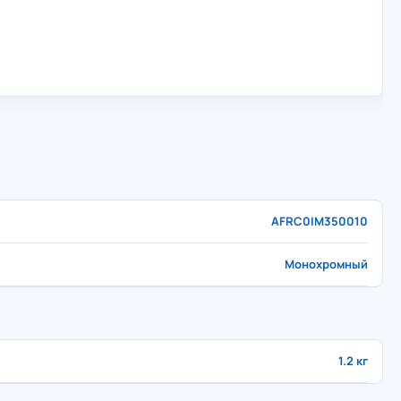
AFRC0IM350010
Монохромный
1.2 кг