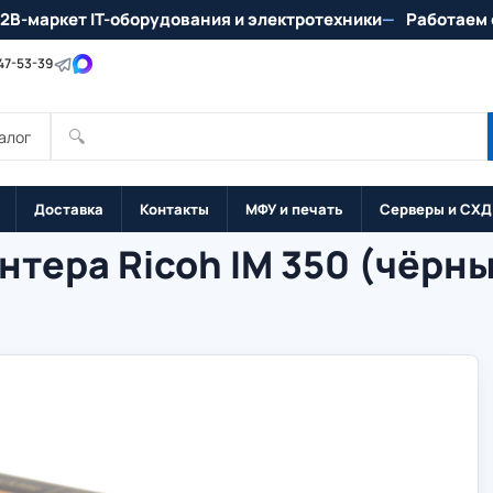
2B-маркет IT-оборудования и электротехники
Работаем 
147-53-39
🔍
алог
Доставка
Контакты
МФУ и печать
Серверы и СХД
тера Ricoh IM 350 (чёрны