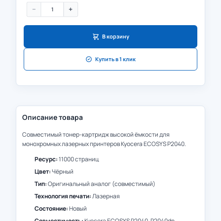
−
+
В корзину
Купить в 1 клик
Описание товара
Совместимый тонер-картридж высокой ёмкости для
монохромных лазерных принтеров Kyocera ECOSYS P2040.
Ресурс:
11000 страниц
Цвет:
Чёрный
Тип:
Оригинальный аналог (совместимый)
Технология печати:
Лазерная
Состояние:
Новый
Совместимость:
Kyocera ECOSYS P2040, P2040dn,