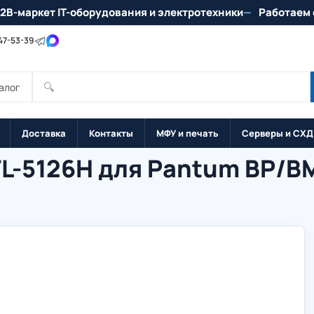
2B-маркет IT-оборудования и электротехники
Работаем 
147-53-39
🔍
алог
Доставка
Контакты
МФУ и печать
Серверы и СХД
L-5126H для Pantum BP/B