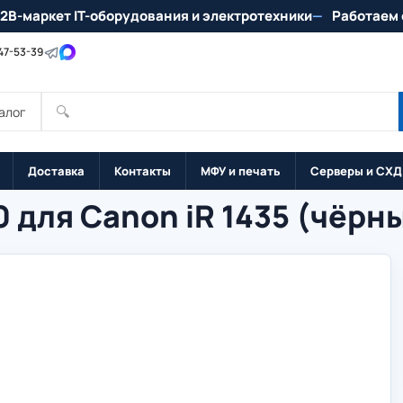
2B-маркет IT-оборудования и электротехники
Работаем 
147-53-39
🔍
алог
Доставка
Контакты
МФУ и печать
Серверы и СХД
 для Canon iR 1435 (чёрн