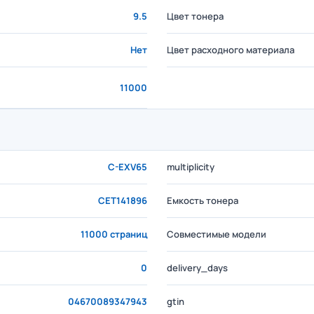
9.5
Цвет тонера
Нет
Цвет расходного материала
11000
C-EXV65
multiplicity
CET141896
Емкость тонера
11000 страниц
Совместимые модели
0
delivery_days
04670089347943
gtin