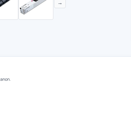
→
anon.