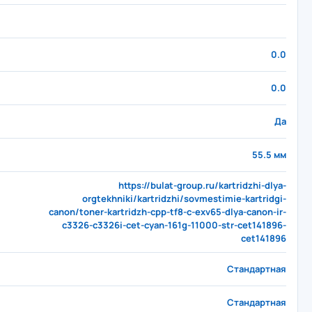
0.0
0.0
Да
55.5 мм
https://bulat-group.ru/kartridzhi-dlya-
orgtekhniki/kartridzhi/sovmestimie-kartridgi-
canon/toner-kartridzh-cpp-tf8-c-exv65-dlya-canon-ir-
c3326-c3326i-cet-cyan-161g-11000-str-cet141896-
cet141896
Стандартная
Стандартная