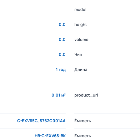
model
0.0
height
0.0
volume
0.0
Чип
1 год
Длина
0.01 м³
product_url
C-EXV65C, 5762C001AA
Ёмкость
HB-C-EXV65-BK
Емкость