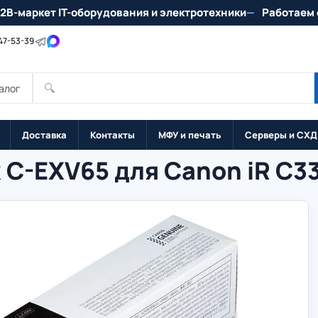
2B-маркет IT-оборудования и электротехники
Работаем 
147-53-39
🔍
алог
Доставка
Контакты
МФУ и печать
Серверы и СХД
C-EXV65 для Canon iR C3