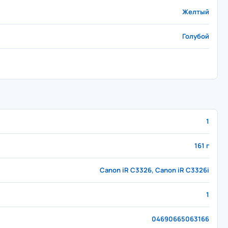
Желтый
Голубой
1
161 г
Canon iR C3326, Canon iR C3326i
1
04690665063166