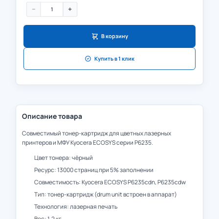
−
+
В корзину
Купить в 1 клик
Описание товара
Совместимый тонер-картридж для цветных лазерных
принтеров и МФУ Kyocera ECOSYS серии P6235.
Цвет тонера: чёрный
Ресурс: 13000 страниц при 5% заполнении
Совместимость: Kyocera ECOSYS P6235cdn, P6235cdw
Тип: тонер-картридж (drum unit встроен в аппарат)
Технология: лазерная печать
Вес: 1.2 кг