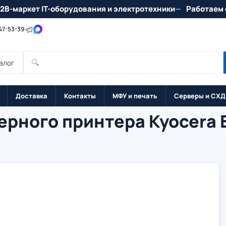
2B-маркет IT-оборудования и электротехники
Работаем 
147-53-39
🔍
алог
Доставка
Контакты
МФУ и печать
Серверы и СХД
ерного принтера Kyocera