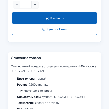
−
+
В корзину
Купить в 1 клик
Описание товара
Совместимый тонер-картридж для монохромных МФУ Kyocera
FS-1035MFP и FS-1030MFP.
Цвет тонера:
чёрный
Ресурс:
7200 страниц
Тип:
картридж с тонером
Совместимость:
Kyocera FS-1035MFP, FS-1030MFP
Технология:
лазерная печать
Вес:
0.85 кг