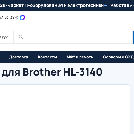
2B-маркет IT-оборудования и электротехники
Работаем 
147-53-39
🔍
алог
Доставка
Контакты
МФУ и печать
Серверы и СХД
для Brother HL-3140