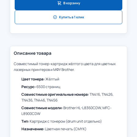
В корзину
Купить в 1 клик
Описание товара
Совместимый тонер-картридж жёлтого цвета для цветных
лазерных принтеров и МФУ Brother.
Цвет тонера:
Жёлтый
Ресурс:
6500 страниц
Совместимые оригинальные номера:
TN416, TN426,
TN436, TN446, TN456
Совместимые модели:
Brother HL-L8360CDW, MFC-
L8900CDW
Тип:
Картридж с тонером (drum unit отдельно)
Назначение:
Цветная печать (CMYK)